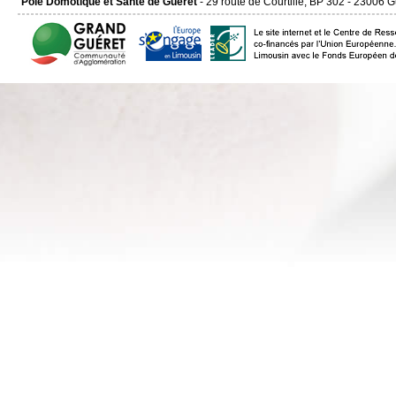
Pôle Domotique et Santé de Guéret
- 29 route de Courtille, BP 302 - 23006 G