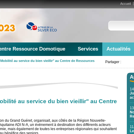
Accueil
entre Ressource Domotique
Services
Actualités
 Mobilité au service du bien vieillir" au Centre de Ressources
Partager :
A
14
Jo
ac
bilité au service du bien vieillir" au Centre
13
No
Re
on du Grand Guéret, organisait, aux côtés de la Région Nouvelle-
quitaine ADI N-A, un évènement à destination des différents acteurs
11
omie, mais également de toutes les entreprises régionales qui souhaitent
Le
s au bénéfice des seniors.