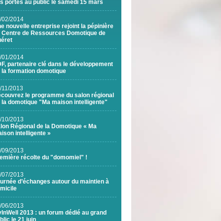
s portes au public le samedi 15 mars
/02/2014
e nouvelle entreprise rejoint la pépinière
 Centre de Ressources Domotique de
éret
/01/2014
F, partenaire clé dans le développement
 la formation domotique
/11/2013
couvrez le programme du salon régional
 la domotique "Ma maison intelligente"
/10/2013
lon Régional de la Domotique « Ma
ison intelligente »
/09/2013
emière récolte du "domomiel" !
/07/2013
urnée d’échanges autour du maintien à
micile
/06/2013
vInWell 2013 : un forum dédié au grand
blic le 21 juin