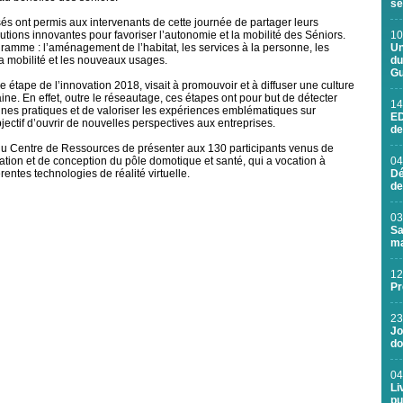
se
osés ont permis aux intervenants de cette journée de partager leurs
tions innovantes pour favoriser l’autonomie et la mobilité des Séniors.
10
ramme : l’aménagement de l’habitat, les services à la personne, les
Un
la mobilité et les nouveaux usages.
du
Gu
étape de l’innovation 2018, visait à promouvoir et à diffuser une culture
e. En effet, outre le réseautage, ces étapes ont pour but de détecter
14
onnes pratiques et de valoriser les expériences emblématiques sur
ED
jectif d’ouvrir de nouvelles perspectives aux entreprises.
de
 du Centre de Ressources de présenter aux 130 participants venus de
ation et de conception du pôle domotique et santé, qui a vocation à
04
rentes technologies de réalité virtuelle.
Dé
de
03
Sa
ma
12
Pr
23
Jo
do
04
Li
pu