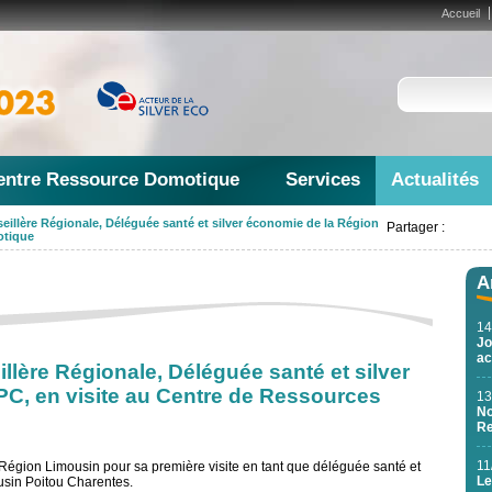
Accueil
entre Ressource Domotique
Services
Actualités
eillère Régionale, Déléguée santé et silver économie de la Région
Partager :
otique
A
14
Jo
ac
lère Régionale, Déléguée santé et silver
C, en visite au Centre de Ressources
13
No
Re
11
-Région Limousin pour sa première visite en tant que déléguée santé et
Le
usin Poitou Charentes.