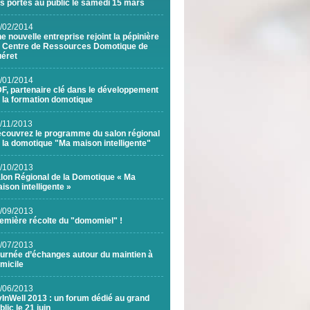
s portes au public le samedi 15 mars
/02/2014
e nouvelle entreprise rejoint la pépinière
 Centre de Ressources Domotique de
éret
/01/2014
F, partenaire clé dans le développement
 la formation domotique
/11/2013
couvrez le programme du salon régional
 la domotique "Ma maison intelligente"
/10/2013
lon Régional de la Domotique « Ma
ison intelligente »
/09/2013
emière récolte du "domomiel" !
/07/2013
urnée d’échanges autour du maintien à
micile
/06/2013
vInWell 2013 : un forum dédié au grand
blic le 21 juin