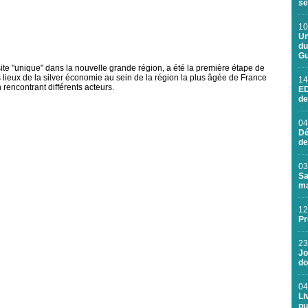
se
10
Un
du
Gu
e "unique" dans la nouvelle grande région, a été la première étape de
 lieux de la silver économie au sein de la région la plus âgée de France
14
rencontrant différents acteurs.
ED
de
04
Dé
de
03
Sa
ma
12
Pr
23
Jo
do
04
Li
pu