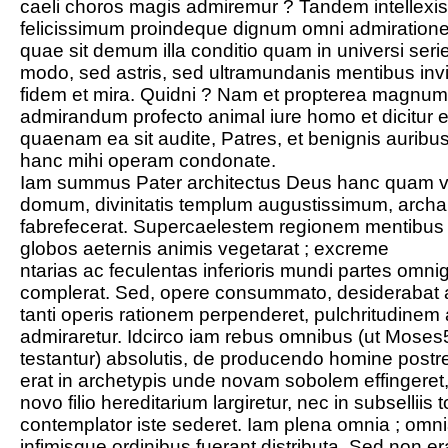
caeli choros magis admiremur ? Tandem intellexis
felicissimum proindeque dignum omni admiratione 
quae sit demum illa conditio quam in universi serie 
modo, sed astris, sed ultramundanis mentibus in
fidem et mira. Quidni ? Nam et propterea magnum
admirandum profecto animal iure homo et dicitur e
quaenam ea sit audite, Patres, et benignis auribu
hanc mihi operam condonate.
Iam summus Pater architectus Deus hanc quam
domum, divinitatis templum augustissimum, archa
fabrefecerat. Supercaelestem regionem mentibus 
globos aeternis animis vegetarat ; excreme
ntarias ac feculentas inferioris mundi partes omn
complerat. Sed, opere consummato, desiderabat a
tanti operis rationem perpenderet, pulchritudine
admiraretur. Idcirco iam rebus omnibus (ut Mos
testantur) absolutis, de producendo homine postr
erat in archetypis unde novam sobolem effingeret,
novo filio hereditarium largiretur, nec in subselliis t
contemplator iste sederet. Iam plena omnia ; omn
infimisque ordinibus fuerant distributa. Sed non er