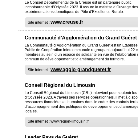
Le Conseil Départemental de la Creuse est un partenaire public
incontournable d’Odyssée 2023. Il assure la maitrise d’Ouvrage des
expérimentations domotiques du Pôle d’Excellence Rurale.
www.creuse.fr
Site internet :
Communauté d’Agglomération du Grand Guéret
La Communauté d’Agglomération du Grand Guéret est un Etabliss
Public de Coopération Intercommunale regroupant aujourd’hui 22
membres au sein d’un espace de solidarité en vue de l’élaboration 
commun de développement et d’aménagement du territoire.
www.agglo-grandgueret.fr
Site internet :
Conseil Régional du Limousin
Le Conseil Régional du Limousin (CRL) intervient pour soutenir les
d’Odyssée 2023. A travers ses services opérationnels, il met à dispo
ressources financières et humaines dans le cadre des contrats territ
d’accompagnement des politiques de développement et d’aménag
locales.
Site internet : www.region-limousin.fr
Leader Pays de Guéret