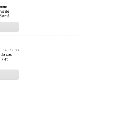
amme
ays de
 Santé.
 les actions
 de ces
DR et