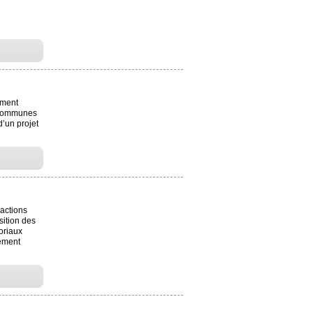
ement
 communes
d’un projet
 actions
sition des
oriaux
ement