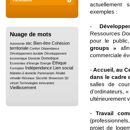
Partenaires
actuellement s
exemples :
-
Développ
Ressources Domo
Nuage de mots
pour le public,
7/39
1/39
0/39
0/39
Bien-être
Cohésion
Autonomie
BBC
groups »
afin
territoriale
1/39
2/39
1/39
Confort
Dépendance
1/39
Développement durable
Développement
commerciale éve
1/39
10/39
2/39
Domotique
économique
Domicile
1/39
0/39
1/39
Ethique
Economies d’énergie
Energie
0/39
0/39
2/39
Indépendance
Lien social
Formation
-
Accueil, au 
1/39
1/39
Maintien à domicile
Partenariats
Réalité
dans le cadre 
1/39
1/39
1/39
virtuelle
Réseaux
Sécurité
Showroom 3D
4/39
0/39
salles de cour
virtuel
Technologies innovantes
Vieillissement
d’ordinateurs, «
ultérieurement v
-
Travail c
(professionnels,
projet de loge